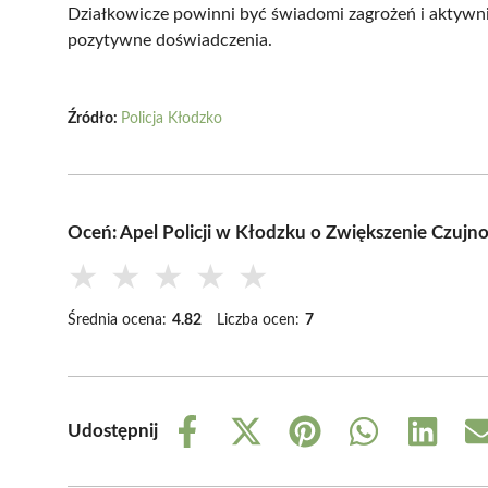
Działkowicze powinni być świadomi zagrożeń i aktywnie
pozytywne doświadczenia.
Źródło:
Policja Kłodzko
Oceń: Apel Policji w Kłodzku o Zwiększenie Czujn
★
★
★
★
★
Średnia ocena:
4.82
Liczba ocen:
7
Udostępnij
Share
Share
Share
Share
Share
on
on
on
on
on
Facebook
X
Pinterest
WhatsApp
LinkedIn