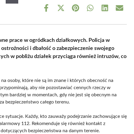
Share
Share
Share
Share
Share
Share
on
on
on
on
on
on
Facebook
X
Pinterest
WhatsApp
LinkedIn
Email
(Twitter)
wne prace w ogródkach działkowych. Policja w
ostrożności i dbałość o zabezpieczenie swojego
h w pobliżu działek przyciąga również intruzów, co
na osoby, które nie są im znane i których obecność na
 przypominają, aby nie pozostawiać cennych rzeczy w
 tym bardziej w momentach, gdy nie jest się obecnym na
sza bezpieczeństwo całego terenu.
ące sytuacje. Każdy, kto zauważy podejrzanie zachowujące się
 alarmowy 112. Rekomenduje się również kontakt z
 dotyczących bezpieczeństwa na danym terenie.