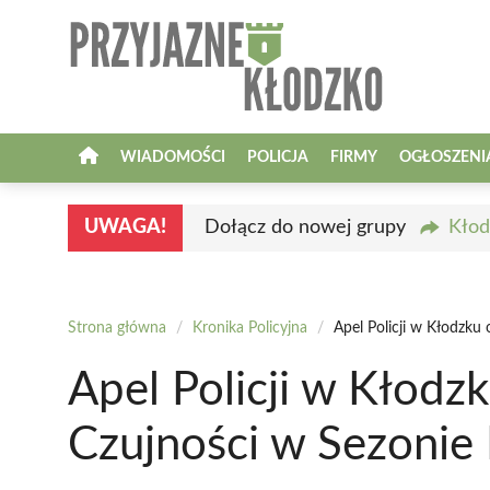
Przejdź
do
treści
WIADOMOŚCI
POLICJA
FIRMY
OGŁOSZENI
UWAGA!
Dołącz do nowej grupy
Kłod
Strona główna
/
Kronika Policyjna
/
Apel Policji w Kłodzku
Apel Policji w Kłodz
Czujności w Sezoni