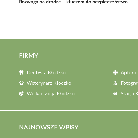
Rozwaga na drodze – kluczem do bezpieczeństwa
FIRMY
Dentysta Kłodzko
Apteka 
Weterynarz Kłodzko
Fotogra
Wulkanizacja Kłodzko
Stacja 
NAJNOWSZE WPISY