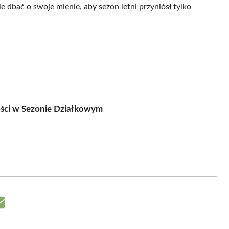
 dbać o swoje mienie, aby sezon letni przyniósł tylko
ości w Sezonie Działkowym
Share
on
Email