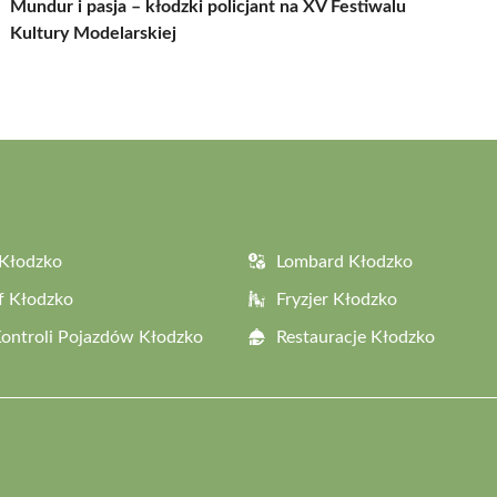
Mundur i pasja – kłodzki policjant na XV Festiwalu
Kultury Modelarskiej
Kłodzko
Lombard Kłodzko
f Kłodzko
Fryzjer Kłodzko
Kontroli Pojazdów Kłodzko
Restauracje Kłodzko