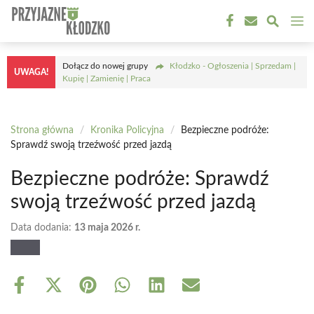
Przejdź
M
do
treści
Dołącz do nowej grupy
Kłodzko - Ogłoszenia | Sprzedam |
UWAGA!
Kupię | Zamienię | Praca
Strona główna
/
Kronika Policyjna
/
Bezpieczne podróże:
Sprawdź swoją trzeźwość przed jazdą
Bezpieczne podróże: Sprawdź
swoją trzeźwość przed jazdą
Data dodania:
13 maja 2026 r.
Share
Share
Share
Share
Share
Share
on
on
on
on
on
on
Facebook
X
Pinterest
WhatsApp
LinkedIn
Email