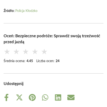
Źródło:
Policja Kłodzko
Oceń: Bezpieczne podróże: Sprawdź swoją trzeźwość
przed jazdą
★
★
★
★
★
Średnia ocena:
4.45
Liczba ocen:
24
Udostępnij
Share
Share
Share
Share
Share
Share
on
on
on
on
on
on
Facebook
X
Pinterest
WhatsApp
LinkedIn
Email