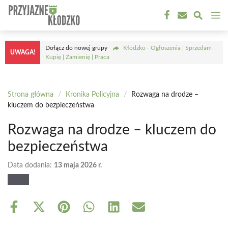
Przejdź
M
do
treści
Dołącz do nowej grupy
Kłodzko - Ogłoszenia | Sprzedam |
UWAGA!
Kupię | Zamienię | Praca
Strona główna
/
Kronika Policyjna
/
Rozwaga na drodze –
kluczem do bezpieczeństwa
Rozwaga na drodze – kluczem do
bezpieczeństwa
Data dodania:
13 maja 2026 r.
Share
Share
Share
Share
Share
Share
on
on
on
on
on
on
Facebook
X
Pinterest
WhatsApp
LinkedIn
Email