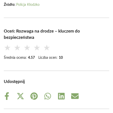
Źródło:
Policja Kłodzko
Oceń: Rozwaga na drodze – kluczem do
bezpieczeństwa
★
★
★
★
★
Średnia ocena:
4.57
Liczba ocen:
10
Udostępnij
Share
Share
Share
Share
Share
Share
on
on
on
on
on
on
Facebook
X
Pinterest
WhatsApp
LinkedIn
Email
(Twitter)