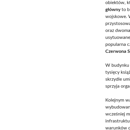
obiektów, k
główny
to b
wojskowe. W
przystosowa
oraz dwoma 
usytuowaneg
popularna c
Czerwona S
W budynku t
tysięcy ksią
skrzydle u
sprzyja org
Kolejnym w
wybudowana
wcześniej m
infrastrukt
warunków d