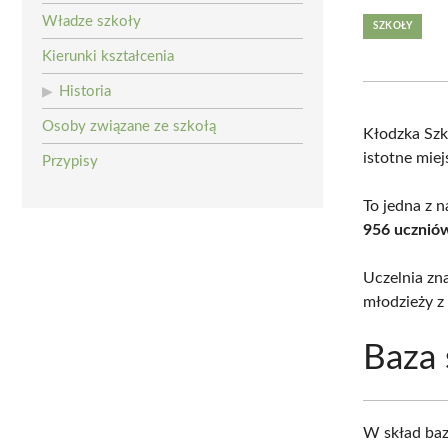
Władze szkoły
SZKOŁY
Kierunki kształcenia
Historia
Osoby związane ze szkołą
Kłodzka Szk
istotne mie
Przypisy
To jedna z n
956 ucznió
Uczelnia zn
młodzieży z 
Baza 
W skład baz