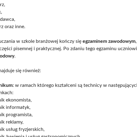
rz,
k,
edawca,
rz oraz inne.
czania w szkole branżowej kończy się
egzaminem zawodowym
 części pisemnej i praktycznej. Po zdaniu tego egzaminu uczniow
wodowy
.
ajduje się również:
nikum:
w ramach którego kształceni są technicy w następującyc
nkach:
nik ekonomista,
ik informatyk,
ik programista,
ik reklamy,
ik usług fryzjerskich,
ik żywienia i usług gastronomicznych.