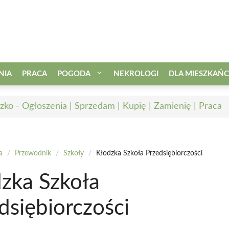
NIA
PRACA
POGODA
NEKROLOGI
DLA MIESZKAŃ
zko - Ogłoszenia | Sprzedam | Kupię | Zamienię | Praca
a
/
Przewodnik
/
Szkoły
/
Kłodzka Szkoła Przedsiębiorczości
zka Szkoła
dsiębiorczości