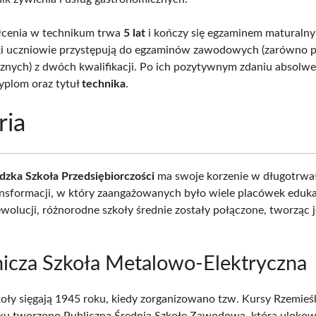
łcenia w technikum trwa
5 lat
i kończy się egzaminem maturaln
ki uczniowie przystępują do egzaminów zawodowych (zarówno 
ycznych) z dwóch kwalifikacji. Po ich pozytywnym zdaniu absolwe
yplom oraz tytuł
technika
.
ria
dzka Szkoła Przedsiębiorczości
ma swoje korzenie w długotrw
ansformacji, w który zaangażowanych było wiele placówek eduk
ewolucji, różnorodne szkoły średnie zostały połączone, tworząc 
icza Szkoła Metalowo-Elektryczna
koły sięgają 1945 roku, kiedy zorganizowano tzw. Kursy Rzemieś
ku tworzono Publiczną Średnią Szkołę Zawodową, która ulokow