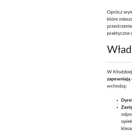
Oprócz wym
które miesz
przestrzeni
praktyczne 
Wład
W Kłodzkiej
zapewniają 
wchodzą:
Dyre
Zast
odpo
opie
klasa