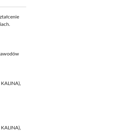
ztałcenie
iach.
 zawodów
 KALINA),
 KALINA),