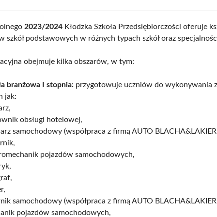
kolnego
2023/2024
Kłodzka Szkoła Przedsiębiorczości oferuje ks
 szkół podstawowych w różnych typach szkół oraz specjalnośc
acyjna obejmuje kilka obszarów, w tym:
a branżowa I stopnia:
przygotowuje uczniów do wykonywania
h jak:
arz,
ownik obsługi hotelowej,
harz samochodowy (współpraca z firmą AUTO BLACHA&LAKIER
rnik,
tromechanik pojazdów samochodowych,
ryk,
raf,
r,
ernik samochodowy (współpraca z firmą AUTO BLACHA&LAKIER
anik pojazdów samochodowych,