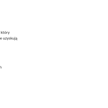
, który
ie uzyskują
h