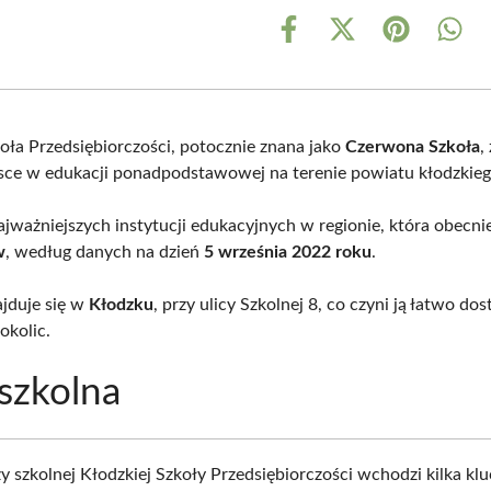
Share
Share
Share
Shar
on
on
on
on
Facebook
X
Pinterest
What
(Twitter)
oła Przedsiębiorczości, potocznie znana jako
Czerwona Szkoła
,
jsce w edukacji ponadpodstawowej na terenie powiatu kłodzkieg
ajważniejszych instytucji edukacyjnych w regionie, która obecnie
w
, według danych na dzień
5 września 2022 roku
.
ajduje się w
Kłodzku
, przy ulicy Szkolnej 8, co czyni ją łatwo do
okolic.
szkolna
y szkolnej Kłodzkiej Szkoły Przedsiębiorczości wchodzi kilka k