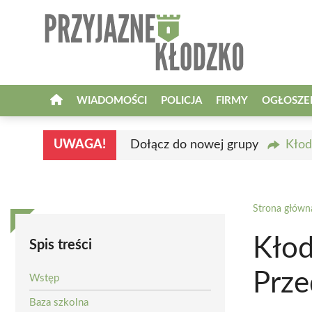
Przejdź
do
treści
WIADOMOŚCI
POLICJA
FIRMY
OGŁOSZE
UWAGA!
Dołącz do nowej grupy
Kłod
Strona główn
Kłod
Spis treści
Prze
Wstęp
Baza szkolna