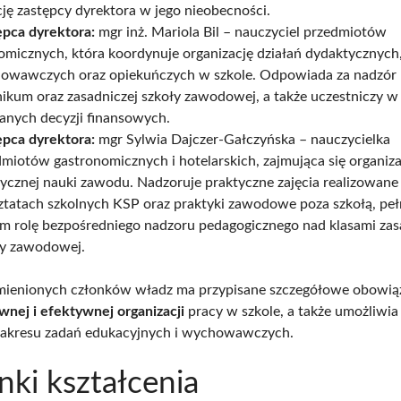
ję zastępcy dyrektora w jego nieobecności.
ępca dyrektora:
mgr inż. Mariola Bil – nauczyciel przedmiotów
omicznych, która koordynuje organizację działań dydaktycznych
owawczych oraz opiekuńczych w szkole. Odpowiada za nadzór 
ikum oraz zasadniczej szkoły zawodowej, a także uczestniczy w r
anych decyzji finansowych.
ępca dyrektora:
mgr Sylwia Dajczer-Gałczyńska – nauczycielka
miotów gastronomicznych i hotelarskich, zajmująca się organiza
ycznej nauki zawodu. Nadzoruje praktyczne zajęcia realizowane
ztatach szkolnych KSP oraz praktyki zawodowe poza szkołą, peł
m rolę bezpośredniego nadzoru pedagogicznego nad klasami zas
ły zawodowej.
ienionych członków władz ma przypisane szczegółowe obowiąz
wnej i efektywnej organizacji
pracy w szkole, a także umożliwia 
zakresu zadań edukacyjnych i wychowawczych.
nki kształcenia