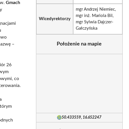
ów.
Gmach
y
mgr Andrzej Niemiec,
mgr inż. Mariola Bil,
Wicedyrektorzy
mgr Sylwia Dajczer-
gnacjami
Gałczyńska
u
kowo
Położenie na mapie
nazwę –
iór 26
ewym
gowymi, co
aterowania.
a
którym
50.433559, 16.652247
godnych