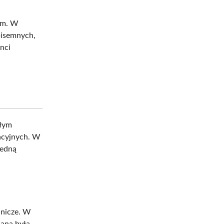
ym. W
pisemnych,
nci
ałym
acyjnych. W
jedną
lnicze. W
ana była