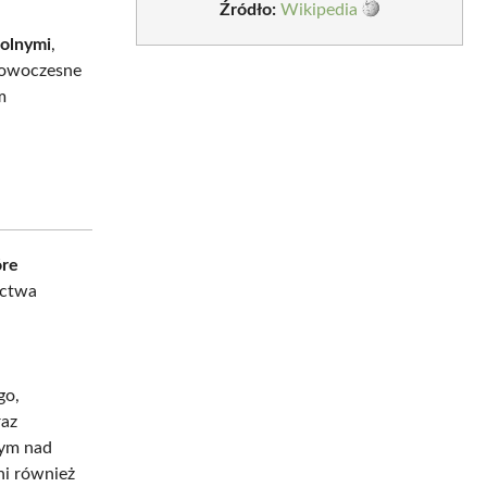
Źródło:
Wikipedia
kolnymi
,
nowoczesne
m
óre
ictwa
go,
raz
nym nad
ni również