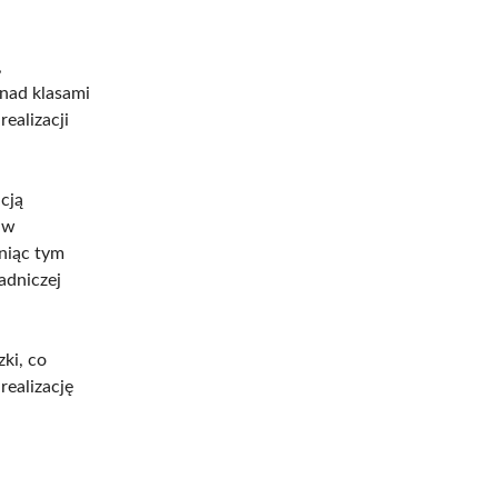
,
nad klasami
ealizacji
cją
 w
niąc tym
adniczej
ki, co
realizację