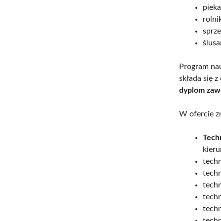
pieka
rolni
sprz
ślusa
Program nau
składa się z
dyplom za
W ofercie zn
Tech
kieru
tech
techn
techn
techn
techn
techn