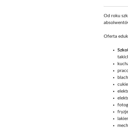
Od roku sz
absolwentów
Oferta eduk
Szkoł
takic
kuch
prac
blac
cukie
elek
elekt
fotog
fryzje
laki
mech