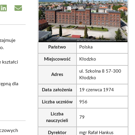
e
Share
Share
on
on
sApp
LinkedIn
Email
 zajmuje
Państwo
Polska
o.
Miejscowość
Kłodzko
 kształci
ul. Szkolna 8 57-300
Adres
Kłodzko
stępną dla
Data założenia
19 czerwca 1974
Liczba uczniów
956
Liczba
79
nauczycieli
luczowych
Dyrektor
mgr Rafał Hankus