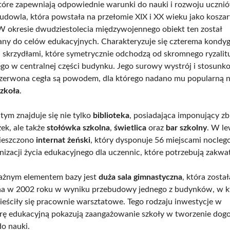
tóre zapewniają odpowiednie warunki do nauki i rozwoju uczni
udowla, która powstała na przełomie XIX i XX wieku jako koszar
 okresie dwudziestolecia międzywojennego obiekt ten został
ny do celów edukacyjnych. Charakteryzuje się czterema kondy
skrzydłami, które symetrycznie odchodzą od skromnego ryzalit
o w centralnej części budynku. Jego surowy wystrój i stosun
zerwona cegła są powodem, dla którego nadano mu popularną 
zkoła
.
ym znajduje się nie tylko
biblioteka
, posiadająca imponujący zb
żek, ale także
stołówka szkolna
,
świetlica
oraz
bar szkolny
. W l
mieszczono
internat żeński
, który dysponuje 56 miejscami nocle
anizacji życia edukacyjnego dla uczennic, które potrzebują zakw
ażnym elementem bazy jest
duża sala gimnastyczna
, która został
 w 2002 roku w wyniku przebudowy jednego z budynków, w 
ieściły się pracownie warsztatowe. Tego rodzaju inwestycje w
urę edukacyjną pokazują zaangażowanie szkoły w tworzenie do
o nauki.