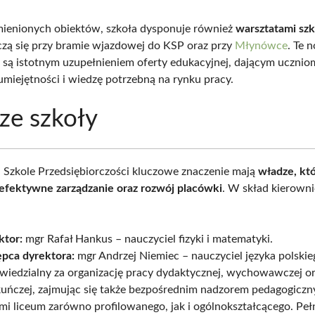
ienionych obiektów, szkoła dysponuje również
warsztatami sz
czą się przy bramie wjazdowej do KSP oraz przy
Młynówce
. Te 
e są istotnym uzupełnieniem oferty edukacyjnej, dającym ucznio
umiejętności i wiedzę potrzebną na rynku pracy.
ze szkoły
 Szkole Przedsiębiorczości kluczowe znaczenie mają
władze, kt
efektywne zarządzanie oraz rozwój placówki
. W skład kierown
ktor:
mgr Rafał Hankus – nauczyciel fizyki i matematyki.
ępca dyrektora:
mgr Andrzej Niemiec – nauczyciel języka polskie
wiedzialny za organizację pracy dydaktycznej, wychowawczej o
kuńczej, zajmując się także bezpośrednim nadzorem pedagogicz
mi liceum zarówno profilowanego, jak i ogólnokształcącego. Peł