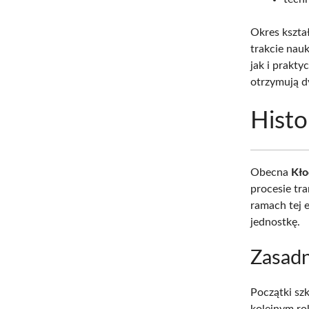
Okres kszta
trakcie nau
jak i prakt
otrzymują d
Histo
Obecna
Kło
procesie tr
ramach tej 
jednostkę.
Zasadn
Początki sz
kolejnym ro