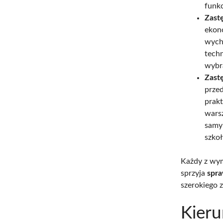
funkc
Zast
ekon
wych
techn
wybr
Zast
przed
prakt
wars
samy
szko
Każdy z wym
sprzyja
spra
szerokiego 
Kieru