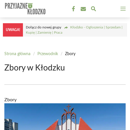
Przejdź
M
do
treści
Dołącz do nowej grupy
Kłodzko - Ogłoszenia | Sprzedam |
UWAGA!
Kupię | Zamienię | Praca
Strona główna
/
Przewodnik
/
Zbory
Zbory w Kłodzku
Zbory