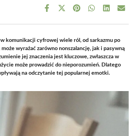
Share
Share
Share
Share
Share
Share
on
on
on
on
on
on
Facebook
X
Pinterest
WhatsApp
LinkedIn
Email
(Twitter)
 w komunikacji cyfrowej wiele ról, od sarkazmu po
 może wyrażać zarówno nonszalancję, jak i pasywną
zumienie jej znaczenia jest kluczowe, zwłaszcza w
 użycie może prowadzić do nieporozumień. Dlatego
 wpływają na odczytanie tej popularnej emotki.