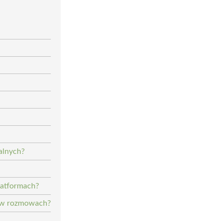
alnych?
platformach?
 w rozmowach?