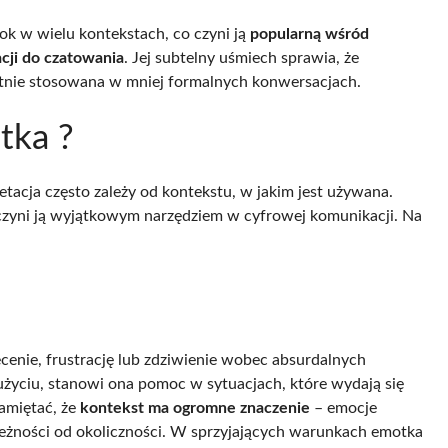
ok w wielu kontekstach, co czyni ją
popularną wśród
cji do czatowania
. Jej subtelny uśmiech sprawia, że
hętnie stosowana w mniej formalnych konwersacjach.
tka ?
retacja często zależy od kontekstu, w jakim jest używana.
 czyni ją wyjątkowym narzędziem w cyfrowej komunikacji. Na
cenie, frustrację lub zdziwienie wobec absurdalnych
 użyciu, stanowi ona pomoc w sytuacjach, które wydają się
amiętać, że
kontekst ma ogromne znaczenie
– emocje
eżności od okoliczności. W sprzyjających warunkach emotka