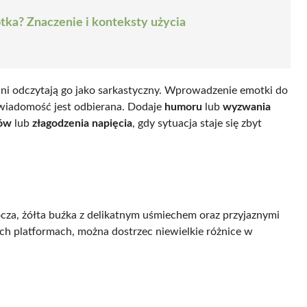
tka? Znaczenie i konteksty użycia
nni odczytają go jako sarkastyczny. Wprowadzenie emotki
do
 wiadomość jest odbierana. Dodaje
humoru
lub
wyzwania
dów
lub
złagodzenia napięcia
, gdy sytuacja staje się zbyt
rocza, żółta buźka z delikatnym uśmiechem oraz przyjaznymi
ych platformach, można dostrzec niewielkie różnice w