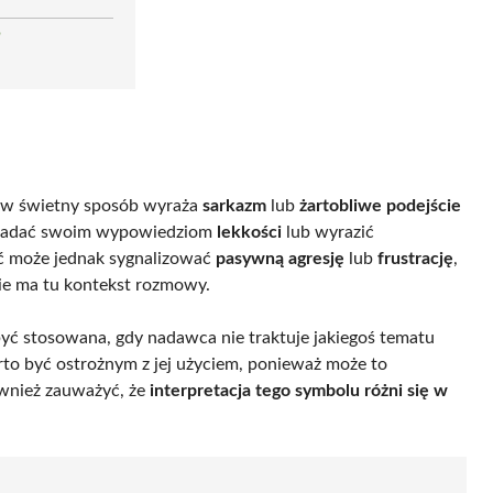
?
, w świetny sposób wyraża
sarkazm
lub
żartobliwe podejście
y nadać swoim wypowiedziom
lekkości
lub wyrazić
ć może jednak sygnalizować
pasywną agresję
lub
frustrację
,
e ma tu kontekst rozmowy.
yć stosowana, gdy nadawca nie traktuje jakiegoś tematu
warto być ostrożnym z jej użyciem, ponieważ może to
wnież zauważyć, że
interpretacja tego symbolu różni się w