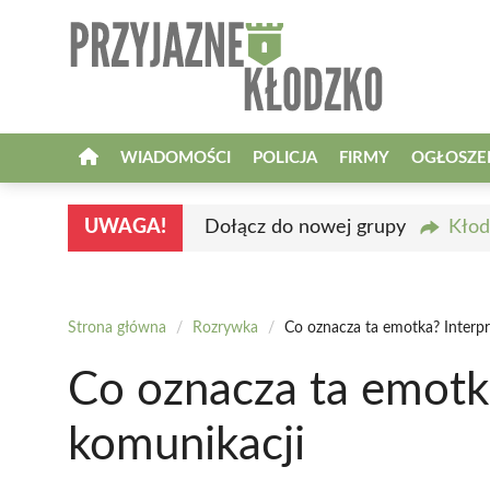
Przejdź
do
treści
WIADOMOŚCI
POLICJA
FIRMY
OGŁOSZE
UWAGA!
Dołącz do nowej grupy
Kłod
Strona główna
/
Rozrywka
/
Co oznacza ta emotka? Interpr
Co oznacza ta emotka
komunikacji