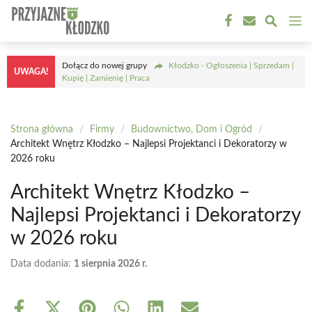
Przejdź
M
do
treści
Dołącz do nowej grupy
Kłodzko - Ogłoszenia | Sprzedam |
UWAGA!
Kupię | Zamienię | Praca
Strona główna
/
Firmy
/
Budownictwo, Dom i Ogród
/
Architekt Wnętrz Kłodzko – Najlepsi Projektanci i Dekoratorzy w
2026 roku
Architekt Wnętrz Kłodzko –
Najlepsi Projektanci i Dekoratorzy
w 2026 roku
Data dodania:
1 sierpnia 2026 r.