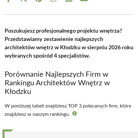
Share
Share
Share
Share
Share
Share
on
on
on
on
on
on
Facebook
X
Pinterest
WhatsApp
LinkedIn
Email
(Twitter)
Poszukujesz profesjonalnego projektu wnętrza?
Przedstawiamy zestawienie najlepszych
architektów wnętrz w Kłodzku w sierpniu 2026 roku
wybranych spośród 4 specjalistów.
Porównanie Najlepszych Firm w
Rankingu Architektów Wnętrz w
Kłodzku
W poniższej tabeli znajdziesz TOP 3 polecanych firm, które
znajdziesz w naszym rankingu.