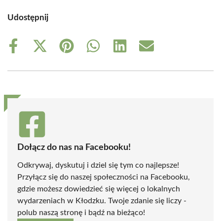
Udostępnij
Share
Share
Share
Share
Share
Share
on
on
on
on
on
on
Facebook
X
Pinterest
WhatsApp
LinkedIn
Email
(Twitter)
Dołącz do nas na Facebooku!
Odkrywaj, dyskutuj i dziel się tym co najlepsze!
Przyłącz się do naszej społeczności na Facebooku,
gdzie możesz dowiedzieć się więcej o lokalnych
wydarzeniach w Kłodzku. Twoje zdanie się liczy -
polub naszą stronę i bądź na bieżąco!