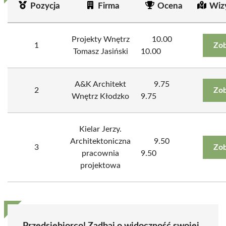
Pozycja
Firma
Ocena
Wiz
Projekty Wnętrz
10.00
1
Zob
Tomasz Jasiński
10.00
A&K Architekt
9.75
2
Zob
Wnętrz Kłodzko
9.75
Kielar Jerzy.
Architektoniczna
9.50
3
Zob
pracownia
9.50
projektowa