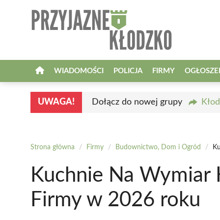
Przejdź
do
treści
WIADOMOŚCI
POLICJA
FIRMY
OGŁOSZE
UWAGA!
Dołącz do nowej grupy
Kłod
Strona główna
/
Firmy
/
Budownictwo, Dom i Ogród
/
Ku
Kuchnie Na Wymiar 
Firmy w 2026 roku