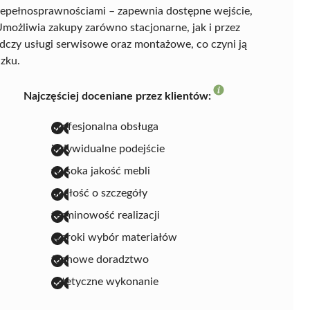
iepełnosprawnościami – zapewnia dostępne wejście,
możliwia zakupy zarówno stacjonarne, jak i przez
adczy usługi serwisowe oraz montażowe, co czyni ją
zku.
Najczęściej doceniane przez klientów:
profesjonalna obsługa
indywidualne podejście
wysoka jakość mebli
dbałość o szczegóły
terminowość realizacji
szeroki wybór materiałów
fachowe doradztwo
estetyczne wykonanie