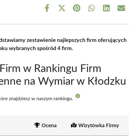
Share
Share
Share
Share
Share
Share
on
on
on
on
on
on
Facebook
X
Pinterest
WhatsApp
LinkedIn
Email
(Twitter)
stawiamy zestawienie najlepszych firm oferujących
oku wybranych spośród 4 firm.
Firm w Rankingu Firm
enne na Wymiar w Kłodzku
które znajdziesz w naszym rankingu.
Ocena
Wizytówka Firmy